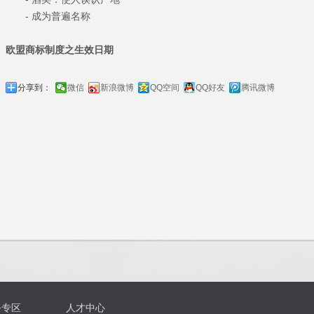
- 成为普遍名称
欧盟商标制度之生效日期
分享到：
微信
新浪微博
QQ空间
QQ好友
腾讯微博
务专区
人才中心